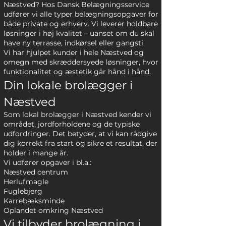
Næstved? Hos Dansk Belægningsservice
udfører vi alle typer belægningsopgaver for
både private og erhverv. Vi leverer holdbare
løsninger i høj kvalitet – uanset om du skal
have ny terrasse, indkørsel eller gangsti.
Vi har hjulpet kunder i hele Næstved og
omegn med skræddersyede løsninger, hvor
funktionalitet og æstetik går hånd i hånd.
Din lokale brolægger i
Næstved
Som lokal brolægger i Næstved kender vi
området, jordforholdene og de typiske
udfordringer. Det betyder, at vi kan rådgive
dig korrekt fra start og sikre et resultat, der
holder i mange år.
Vi udfører opgaver i bl.a.:
Næstved centrum
Herlufmagle
Fuglebjerg
Karrebæksminde
Oplandet omkring Næstved
Vi tilbyder brolægning i