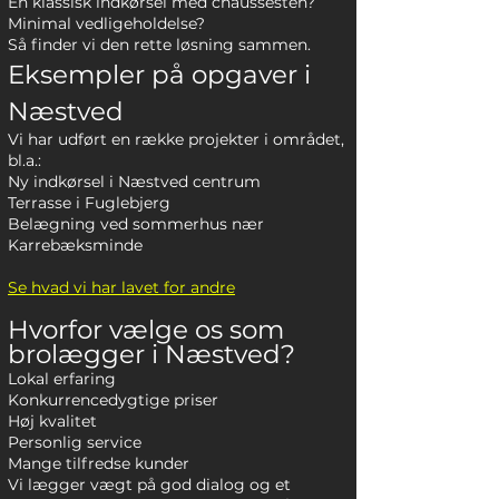
En klassisk indkørsel med chaussésten?
Minimal vedligeholdelse?
Så finder vi den rette løsning sammen.
Eksempler på opgaver i
Næstved
Vi har udført en række projekter i området,
bl.a.:
Ny indkørsel i Næstved centrum
Terrasse i Fuglebjerg
Belægning ved sommerhus nær
Karrebæksminde
Se hvad vi har lavet for andre
Hvorfor vælge os som
brolægger i Næstved?
Lokal erfaring
Konkurrencedygtige priser
Høj kvalitet
Personlig service
Mange tilfredse kunder
Vi lægger vægt på god dialog og et