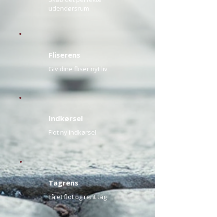
udendørsrum
Fliserens
Giv dine fliser nyt liv
Indkørsel
Flot ny indkørsel
Tagrens
Få et flot og rent tag