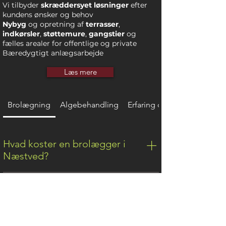
Vi tilbyder
skræddersyet løsninger
efter
kundens ønsker og behov
Nybyg
og opretning af
terrasser
,
indkørsler
,
støttemure
,
gangstier
og
fælles arealer for offentlige og private
Bæredygtigt anlægsarbejde
Læs mere
Brolægning
Algebehandling
Erfaring og Ekspertise
Hvad koster en brolægger i
Næstved?
Prisen på en brolægger i Næstved
Hvor lang tid tager en
afhænger af opgaven, materialer og
indkørsel?
størrelse. En ny indkørsel eller terrasse kan
variere i pris, men vi tilbyder altid et gratis
En indkørsel tager typisk 3–7 dage