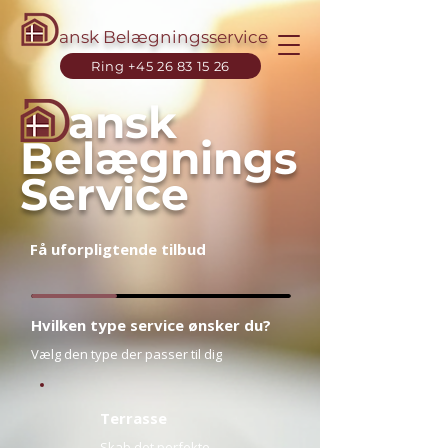
ansk Belægningsservice
Ring +45 26 83 15 26
ansk
Belægnings
Service
Få uforpligtende tilbud
Hvilken type service ønsker du?
Vælg den type der passer til dig
Terrasse
Skab det perfekte