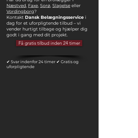
Næstved
,
Faxe
,
Sorø
,
Slagelse
eller
Vordingborg
?
Kontakt
Dansk Belægningsservice
i
dag for et uforpligtende tilbud – vi
vender hurtigt tilbage og hjælper dig
godt i gang med dit projekt.
Få gratis tilbud inden 24 timer
✔ Svar indenfor 24 timer ✔ Gratis og
uforpligtende
Få gratis tilbud inden 24 timer
✔ Svar indenfor 24 timer ✔ Gratis og
uforpligtende