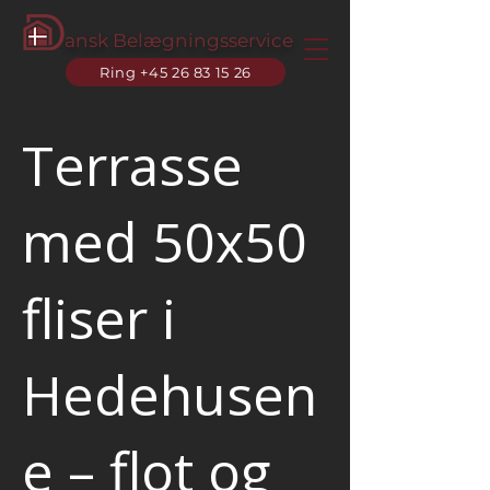
ansk Belægningsservice
Ring +45 26 83 15 26
Terrasse
med 50x50
fliser i
Hedehusen
e – flot og