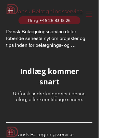
ansk Belægningsservice
Ring +45 26 83 15 26
Dansk Belægningsservice deler 
løbende seneste nyt om projekter og 
tips inden for belægnings- og 
anlægsarbejde. Artiklerne fremhæver 
både funktionelle og æstetiske have- 
og belægningsløsninger i Næstved og 
Indlæg kommer
Ringsted og giver inspiration til, 
hvordan professionelle anlægsgartnere 
snart
kan gøre drømmehaven til virkelighed. 
Som erfaren brolægger på Sjælland 
Udforsk andre kategorier i denne
tilbyder vi rådgivning om alt fra 
blog, eller kom tilbage senere.
flisebelægning og terrasser til 
indkørsler og stier, med fokus på 
kvalitet, holdbarhed og design.

Uanset om du planlægger en ny 
ansk Belægningsservice